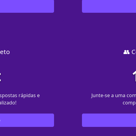
reto
👥 
t
espostas rápidas e
Junte-se a uma com
lizado!
compa
e