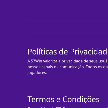
Políticas de Privacida
A 57Win valoriza a privacidade de seus usu
nossos canais de comunicação. Todos os dad
jogadores.
Termos e Condições