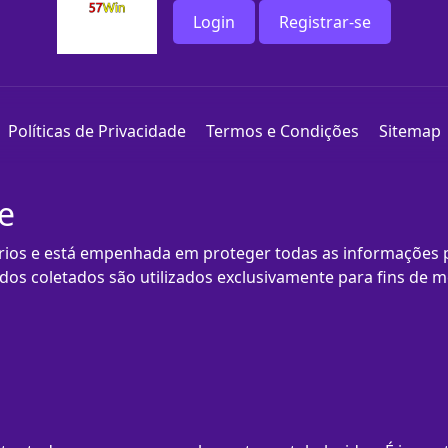
Login
Registrar-se
Políticas de Privacidade
Termos e Condições
Sitemap
de
ários e está empenhada em proteger todas as informações 
os coletados são utilizados exclusivamente para fins de m