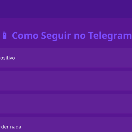
📱 Como Seguir no Telegram
ositivo
erder nada