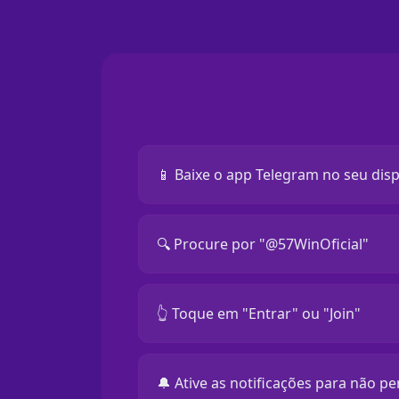
📱 Baixe o app Telegram no seu disp
🔍 Procure por "@57WinOficial"
👆 Toque em "Entrar" ou "Join"
🔔 Ative as notificações para não p