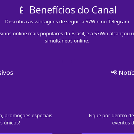
📱 Benefícios do Canal
Descubra as vantagens de seguir a 57Win no Telegram
sinos online mais populares do Brasil, e a 57Win alcançou u
simultâneos online.
sivos
📢 Notí
m, promoções especiais
Fique por dentro d
s únicos!
eventos d