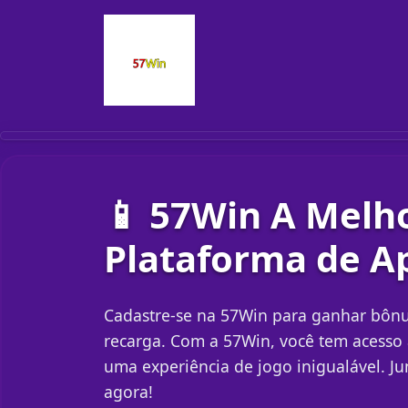
📱 57Win A Melh
Plataforma de A
Cadastre-se na 57Win para ganhar bônu
recarga. Com a 57Win, você tem acesso 
uma experiência de jogo inigualável. J
agora!