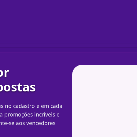
or
postas
s no cadastro e em cada
a promoções incríveis e
unte-se aos vencedores