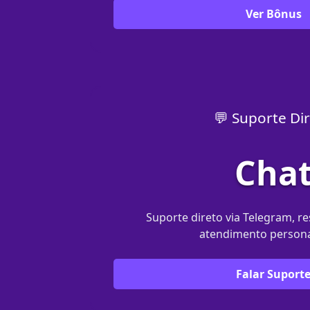
Ver Bônus
💬 Suporte Di
Cha
Suporte direto via Telegram, r
atendimento persona
Falar Suport